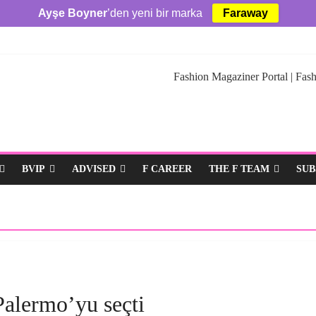
Ayşe Boyner
’den yeni bir marka
Faraway
Fashion Magaziner Portal | Fash
BVIP
ADVISED
F CAREER
THE F TEAM
SUB
alermo’yu seçti