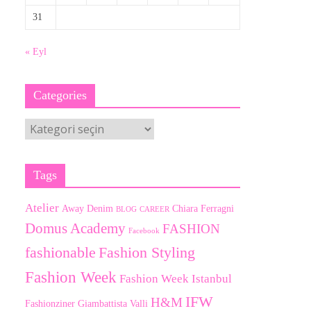
31
« Eyl
Categories
Categories
Tags
Atelier
Away Denim
Chiara Ferragni
BLOG
CAREER
Domus Academy
FASHION
Facebook
fashionable
Fashion Styling
Fashion Week
Fashion Week Istanbul
IFW
H&M
Fashionziner
Giambattista Valli