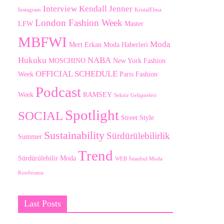
Interview
Kendall Jenner
Instagram
KristalElma
London Fashion Week
LFW
Master
MBFWI
Moda
Mert Erkan
Moda Haberleri
Hukuku
NABA
MOSCHINO
New York Fashion
OFFICIAL SCHEDULE
Week
Paris Fashion
Podcast
Week
RAMSEY
Sektör Gelişmeleri
Spotlight
SOCIAL
Street Style
Sustainability
Sürdürülebilirlik
Summer
Trend
Sürdürülebilir Moda
WEB
İstanbul Moda
Konferansı
Last Posts