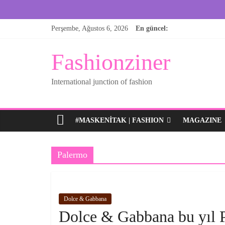
Skip
Perşembe, Ağustos 6, 2026
En güncel:
to
content
Fashionziner
International junction of fashion
#MASKENITAK | FASHION
MAGAZINE
Palermo
Dolce & Gabbana
Dolce & Gabbana bu yıl P