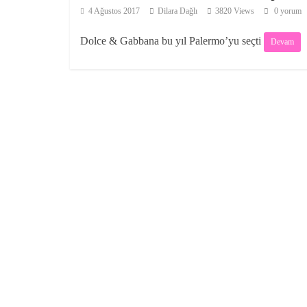
4 Ağustos 2017
Dilara Dağlı
3820 Views
0 yorum
Dolce & Gabbana bu yıl Palermo’yu seçti
Devam