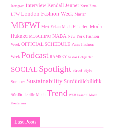
Interview
Kendall Jenner
Instagram
KristalElma
London Fashion Week
LFW
Master
MBFWI
Moda
Mert Erkan
Moda Haberleri
Hukuku
NABA
MOSCHINO
New York Fashion
OFFICIAL SCHEDULE
Week
Paris Fashion
Podcast
Week
RAMSEY
Sektör Gelişmeleri
Spotlight
SOCIAL
Street Style
Sustainability
Sürdürülebilirlik
Summer
Trend
Sürdürülebilir Moda
WEB
İstanbul Moda
Konferansı
Last Posts