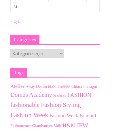
31
« Eyl
Categories
Categories
Tags
Atelier
Away Denim
Chiara Ferragni
BLOG
CAREER
Domus Academy
FASHION
Facebook
fashionable
Fashion Styling
Fashion Week
Fashion Week Istanbul
IFW
H&M
Fashionziner
Giambattista Valli