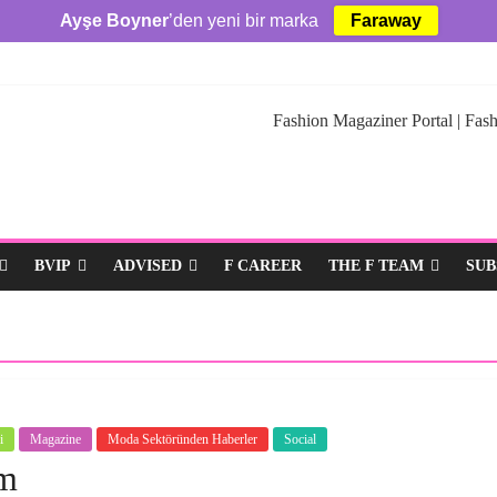
Ayşe Boyner
’den yeni bir marka
Faraway
Fashion Magaziner Portal | Fash
BVIP
ADVISED
F CAREER
THE F TEAM
SUB
i
Magazine
Moda Sektöründen Haberler
Social
am