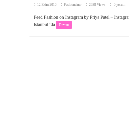
12 Ekim 2016
Fashionziner
2938 Views
0 yorum
Feed Fashion on Instagram by Priya Patel – Instag
Istanbul ‘da
Devam