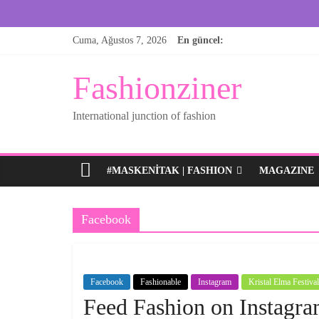
Skip
Cuma, Ağustos 7, 2026
En güncel:
to
content
Fashionziner
International junction of fashion
#MASKENITAK | FASHION
MAGAZINE
Facebook
Facebook
Fashionable
Instagram
Kristal Elma Festival
Feed Fashion on Instagr