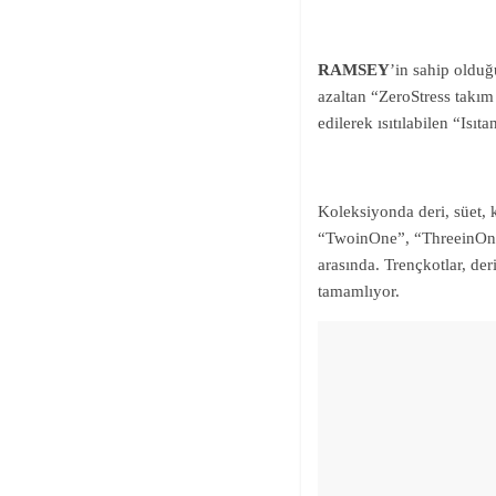
RAMSEY
’in sahip olduğ
azaltan “ZeroStress takım
edilerek ısıtılabilen “Isı
Koleksiyonda deri, süet, 
“TwoinOne”, “ThreeinOne”
arasında. Trençkotlar, de
tamamlıyor.