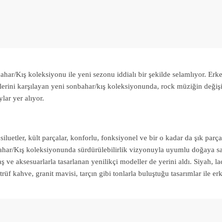
ahar/Kış koleksiyonu ile yeni sezonu iddialı bir şekilde selamlıyor. E
lerini karşılayan yeni sonbahar/kış koleksiyonunda, rock müziğin deği
lar yer alıyor.
siluetler, kült parçalar, konforlu, fonksiyonel ve bir o kadar da şık parç
ar/Kış koleksiyonunda sürdürülebilirlik vizyonuyla uyumlu doğaya say
ş ve aksesuarlarla tasarlanan yenilikçi modeller de yerini aldı. Siyah, la
trüf kahve, granit mavisi, tarçın gibi tonlarla buluştuğu tasarımlar ile erk