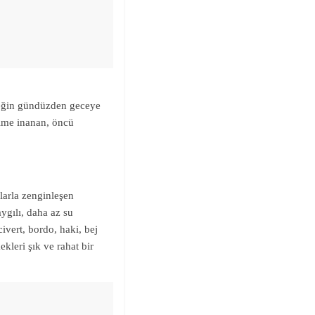
rkeğin gündüzden geceye
şime inanan, öncü
alarla zenginleşen
gılı, daha az su
civert, bordo, haki, bej
ekleri şık ve rahat bir