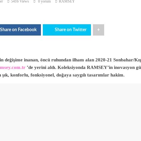
er
5416 Views
0 yorum
RAMSEY
Share on Facebook
Share on Twitter
+
 değişime inanan, öncü ruhundan ilham alan 2020-21 Sonbahar/Kış
msey.com.tr
’de yerini aldı. Koleksiyonda RAMSEY’in inovasyon güc
n şık, konforlu, fonksiyonel, doğaya saygılı tasarımlar hakim.