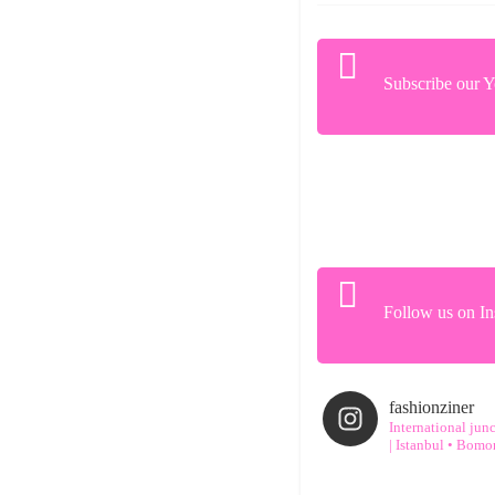
Subscribe our 
Follow us on In
fashionziner
International jun
| Istanbul • Bomon