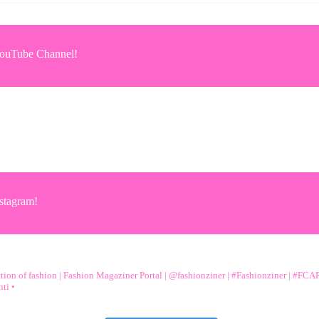
YouTube Channel!
stagram!
ction of fashion | Fashion Magaziner Portal | @fashionziner | #Fashionziner | #FC
ti •