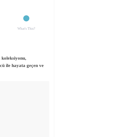
What's This?
 koleksiyonu,
ü ile hayata geçen ve