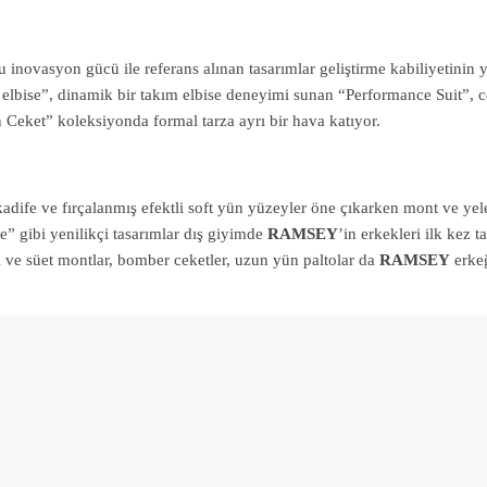
u inovasyon gücü ile referans alınan tasarımlar geliştirme kabiliyetinin 
 elbise”, dinamik bir takım elbise deneyimi sunan “Performance Suit”, 
tan Ceket” koleksiyonda formal tarza ayrı bir hava katıyor.
kadife ve fırçalanmış efektli soft yün yüzeyler öne çıkarken mont ve yel
 gibi yenilikçi tasarımlar dış giyimde
RAMSEY
’in erkekleri ilk kez t
ri ve süet montlar, bomber ceketler, uzun yün paltolar da
RAMSEY
erkeğ