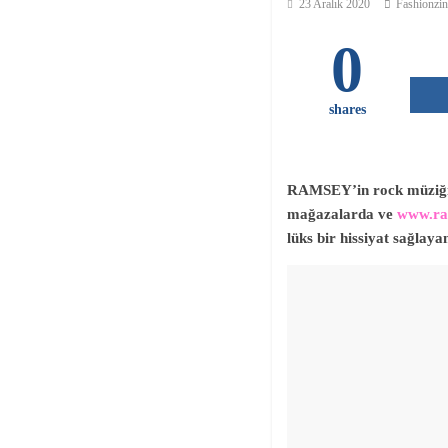
23 Aralık 2020
Fashionzin
0
shares
RAMSEY’in rock müziğin
mağazalarda ve
www.ra
lüks bir hissiyat sağlaya