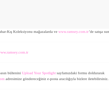
har-Kış Koleksiyonu mağazalarda ve
www.ramsey.com.tr
’de satışa su
ww.ramsey.com.tr
asın bültenini
Upload Your Spotlight
sayfamızdaki formu doldurarak
com
adresimize göndereceğiniz e-posta aracılığıyla bizlere iletebilirsiniz.