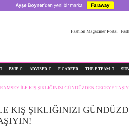
Ayşe Boyner
’den yeni bir marka
Faraway
Fashion Magaziner Portal | Fash
BVIP
ADVISED
F CAREER
THE F TEAM
SUB
LE KIŞ ŞIKLIĞINIZI GÜNDÜZ
AŞIYIN!