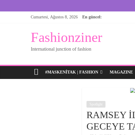
Skip
Cumartesi, Ağustos 8, 2026
En güncel:
to
content
Fashionziner
International junction of fashion
#MASKENITAK | FASHION
MAGAZINE
Spotlight
RAMSEY İ
GECEYE T