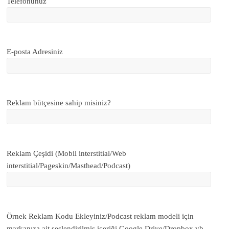
Telefonunuz
E-posta Adresiniz
Reklam bütçesine sahip misiniz?
Reklam Çeşidi (Mobil interstitial/Web
interstitial/Pageskin/Masthead/Podcast)
Örnek Reklam Kodu Ekleyiniz/Podcast reklam modeli için
markanıza ait seslendirilmiş içeriği Google Drive/Dropbox vb.