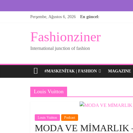
Skip
Perşembe, Ağustos 6, 2026
En güncel:
to
content
Fashionziner
International junction of fashion
#MASKENITAK | FASHION
MAGAZINE
Louis Vuitton
Louis Vuitton
Podcast
MODA VE MİMARLIK 