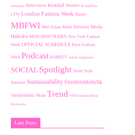
Interview
Kendall Jenner
Instagram
KristalElma
London Fashion Week
LFW
Master
MBFWI
Moda
Mert Erkan
Moda Haberleri
Hukuku
NABA
MOSCHINO
New York Fashion
OFFICIAL SCHEDULE
Week
Paris Fashion
Podcast
Week
RAMSEY
Sektör Gelişmeleri
Spotlight
SOCIAL
Street Style
Sustainability
Sürdürülebilirlik
Summer
Trend
Sürdürülebilir Moda
WEB
İstanbul Moda
Konferansı
Last Posts