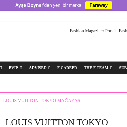
Ayşe Boyner
’den yeni bir marka
Faraway
Fashion Magaziner Portal | Fash
BVIP
ADVISED
F CAREER
THE F TEAM
SUB
– LOUIS VUITTON TOKYO