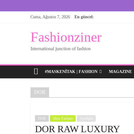
Skip
Cuma, Ağustos 7, 2026
En güncel:
to
content
Fashionziner
International junction of fashion
#MASKENITAK | FASHION
MAGAZINE
DOR
DOR
Slow Fashion
Spotlight
DOR RAW LUXURY