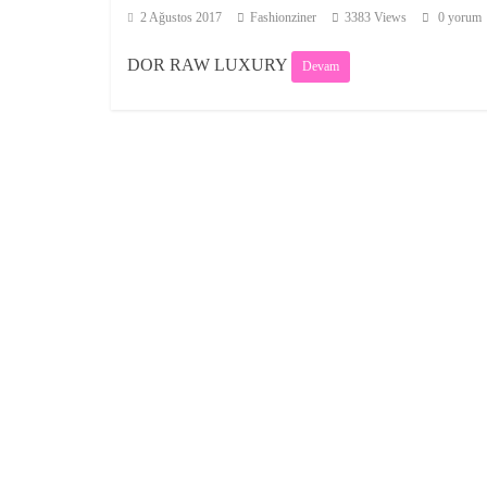
2 Ağustos 2017
Fashionziner
3383 Views
0 yorum
DOR RAW LUXURY
Devam