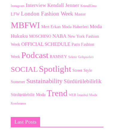
Interview
Kendall Jenner
Instagram
KristalElma
London Fashion Week
LFW
Master
MBFWI
Moda
Mert Erkan
Moda Haberleri
Hukuku
NABA
MOSCHINO
New York Fashion
OFFICIAL SCHEDULE
Week
Paris Fashion
Podcast
Week
RAMSEY
Sektör Gelişmeleri
Spotlight
SOCIAL
Street Style
Sustainability
Sürdürülebilirlik
Summer
Trend
Sürdürülebilir Moda
WEB
İstanbul Moda
Konferansı
Last Posts