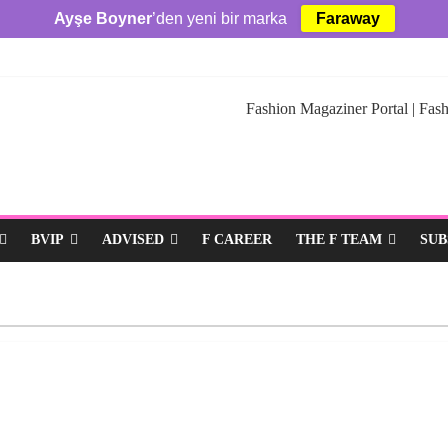
Ayşe Boyner
’den yeni bir marka
Faraway
Fashion Magaziner Portal | Fash
BVIP
ADVISED
F CAREER
THE F TEAM
SUB