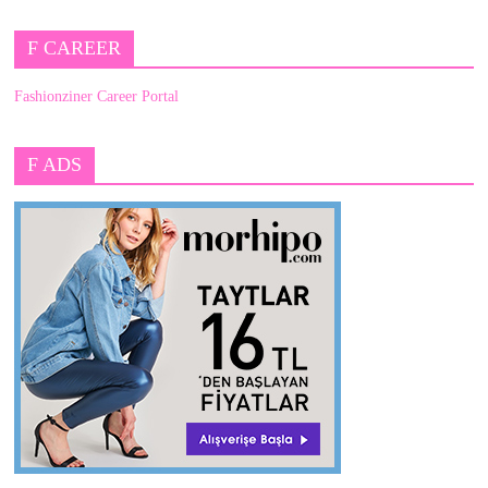
F CAREER
Fashionziner Career Portal
F ADS