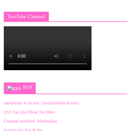
YouTube Channel
RSS
Intimissimi In Action | Sürdürülebilir Konfor
2021 Yaz için Elbise Tercihleri
Essential wardrobe. Minimalism
Fashion For You & Me