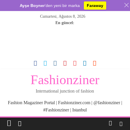
Ayşe Boyner
’den yeni bir marka
Faraway
Skip
Cumartesi, Ağustos 8, 2026
to
En güncel:
content
Fashionziner
International junction of fashion
Fashion Magaziner Portal | Fashionziner.com | @fashionziner |
#Fashionziner | Istanbul