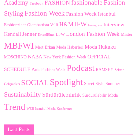
fashionable
Fashion
Academy
FASHION
Facebook
Fashion Week
Styling
Fashion Week Istanbul
IFW
H&M
Interview
Fashionziner
Giambattista Valli
Instagram
London Fashion Week
Kendall Jenner
LFW
Master
KristalElma
MBFWI
Moda Hukuku
Mert Erkan
Moda Haberleri
NABA
OFFICIAL
MOSCHINO
New York Fashion Week
Podcast
SCHEDULE
Paris Fashion Week
RAMSEY
Sektör
Spotlight
SOCIAL
Street Style
Summer
Gelişmeleri
Sustainability
Sürdürülebilirlik
Sürdürülebilir Moda
Trend
WEB
İstanbul Moda Konferansı
Last Posts