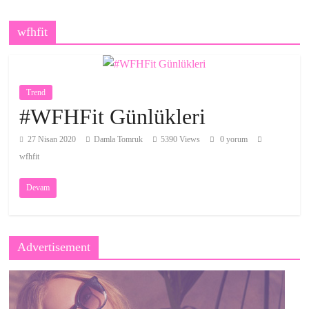
wfhfit
Trend
#WFHFit Günlükleri
27 Nisan 2020
Damla Tomruk
5390 Views
0 yorum
wfhfit
Devam
Advertisement