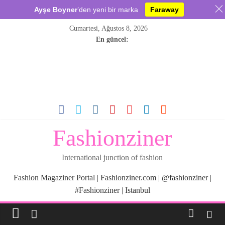
Ayşe Boyner
’den yeni bir marka
Faraway
Skip
Cumartesi, Ağustos 8, 2026
to
En güncel:
content
Fashionziner
International junction of fashion
Fashion Magaziner Portal | Fashionziner.com | @fashionziner |
#Fashionziner | Istanbul