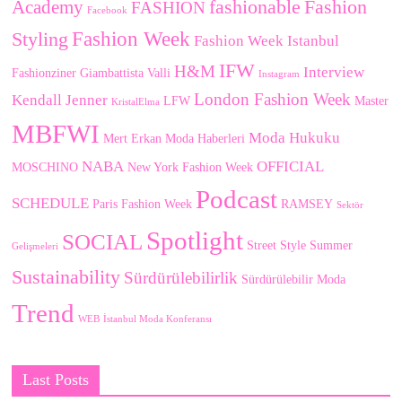
fashionable
Fashion
Academy
FASHION
Facebook
Fashion Week
Styling
Fashion Week Istanbul
IFW
H&M
Interview
Fashionziner
Giambattista Valli
Instagram
London Fashion Week
Kendall Jenner
LFW
Master
KristalElma
MBFWI
Moda Hukuku
Mert Erkan
Moda Haberleri
NABA
OFFICIAL
MOSCHINO
New York Fashion Week
Podcast
SCHEDULE
Paris Fashion Week
RAMSEY
Sektör
Spotlight
SOCIAL
Street Style
Summer
Gelişmeleri
Sustainability
Sürdürülebilirlik
Sürdürülebilir Moda
Trend
WEB
İstanbul Moda Konferansı
Last Posts