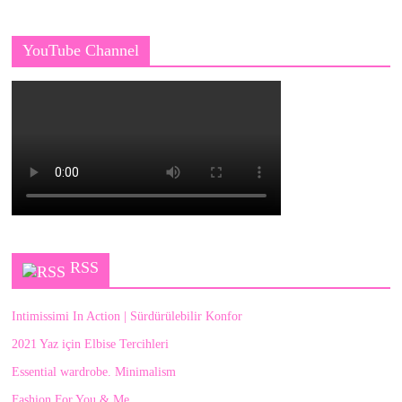
YouTube Channel
RSS
Intimissimi In Action | Sürdürülebilir Konfor
2021 Yaz için Elbise Tercihleri
Essential wardrobe. Minimalism
Fashion For You & Me