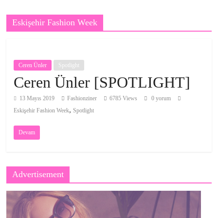
Eskişehir Fashion Week
Ceren Ünler
Spotlight
Ceren Ünler [SPOTLIGHT]
13 Mayıs 2019
Fashionziner
6785 Views
0 yorum
,
Eskişehir Fashion Week
Spotlight
Devam
Advertisement