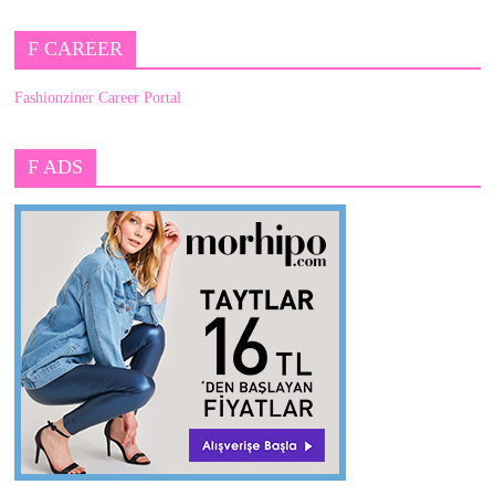
F CAREER
Fashionziner Career Portal
F ADS