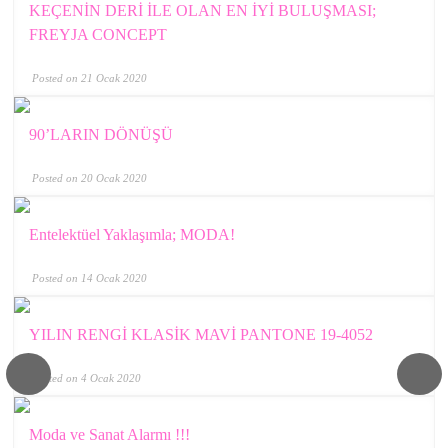
KEÇENİN DERİ İLE OLAN EN İYİ BULUŞMASI;
FREYJA CONCEPT
Posted on 21 Ocak 2020
90’LARIN DÖNÜŞÜ
Posted on 20 Ocak 2020
Entelektüel Yaklaşımla; MODA!
Posted on 14 Ocak 2020
YILIN RENGİ KLASİK MAVİ PANTONE 19-4052
Posted on 4 Ocak 2020
Moda ve Sanat Alarmı !!!