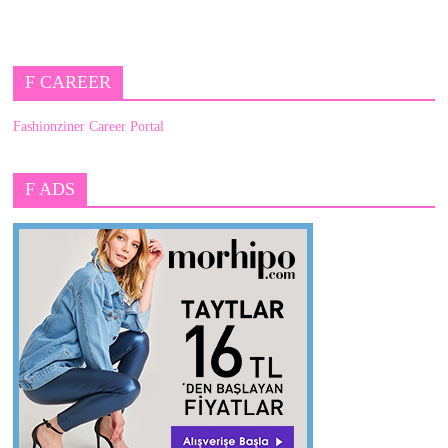
F CAREER
Fashionziner Career Portal
F ADS