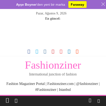
Ayşe Boyner
’den yeni bir marka
Faraway
Skip
Pazar, Ağustos 9, 2026
to
En güncel:
content
Fashionziner
International junction of fashion
Fashion Magaziner Portal | Fashionziner.com | @fashionziner |
#Fashionziner | Istanbul