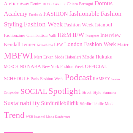
Domus
Atelier
Away Denim
Chiara Ferragni
BLOG
CAREER
fashionable
Fashion
Academy
FASHION
Facebook
Fashion Week
Styling
Fashion Week Istanbul
IFW
H&M
Interview
Fashionziner
Giambattista Valli
Instagram
London Fashion Week
Kendall Jenner
LFW
Master
KristalElma
MBFWI
Moda Hukuku
Mert Erkan
Moda Haberleri
NABA
OFFICIAL
MOSCHINO
New York Fashion Week
Podcast
SCHEDULE
Paris Fashion Week
RAMSEY
Sektör
Spotlight
SOCIAL
Street Style
Summer
Gelişmeleri
Sustainability
Sürdürülebilirlik
Sürdürülebilir Moda
Trend
WEB
İstanbul Moda Konferansı