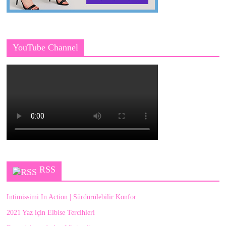
YouTube Channel
RSS
Intimissimi In Action | Sürdürülebilir Konfor
2021 Yaz için Elbise Tercihleri