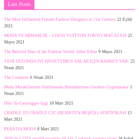
Last Posts
The Most Influential Female Fashion Designers in 21st Century
22 Eylül
2021
MODA VE MİMARLIK – LOUIS VUITTON TOKYO MAĞAZASI
25
Mayıs 2021
The Beloved Man of the Fashion World: Alber Elbaz
9 Mayıs 2021
YENİ SEZONDA İYİ HİSSETTİREN ANLAR İÇİN RAMSEY VAR!
25
Nisan 2021
The Couturier
6 Nisan 2021
Moda Meraklılarının Telefonunda Bulundurması Gereken Uygulamalar
1
Nisan 2021
Dior’da Caravaggio Işığı
18 Mart 2021
CRADLE TO CRADLE C2C (BEŞİKTEN BEŞİĞE) SERTİFİKASI
15
Mart 2021
PERA’DA MODA
8 Mart 2021
2020’de GOTS sertifikasyonları ilk kez 5 rakamlı sayılara ulaştı
28 Şubat