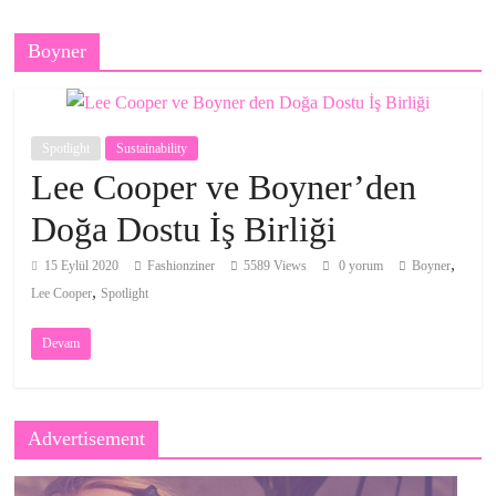
Boyner
Spotlight
Sustainability
Lee Cooper ve Boyner’den
Doğa Dostu İş Birliği
,
15 Eylül 2020
Fashionziner
5589 Views
0 yorum
Boyner
,
Lee Cooper
Spotlight
Devam
Advertisement