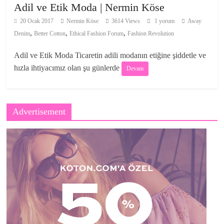
Adil ve Etik Moda | Nermin Köse
20 Ocak 2017
Nermin Köse
3614 Views
1 yorum
Away
,
,
,
Denim
Better Cotton
Ethical Fashion Forum
Fashion Revolution
Adil ve Etik Moda Ticaretin adili modanın etiğine şiddetle ve
hızla ihtiyacımız olan şu günlerde
Devam
Advertisement