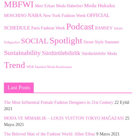
MBFWI
Moda Hukuku
Mert Erkan
Moda Haberleri
NABA
OFFICIAL
MOSCHINO
New York Fashion Week
Podcast
SCHEDULE
Paris Fashion Week
RAMSEY
Sektör
Spotlight
SOCIAL
Street Style
Summer
Gelişmeleri
Sustainability
Sürdürülebilirlik
Sürdürülebilir Moda
Trend
WEB
İstanbul Moda Konferansı
Last Posts
The Most Influential Female Fashion Designers in 21st Century
22 Eylül
2021
MODA VE MİMARLIK – LOUIS VUITTON TOKYO MAĞAZASI
25
Mayıs 2021
The Beloved Man of the Fashion World: Alber Elbaz
9 Mayıs 2021