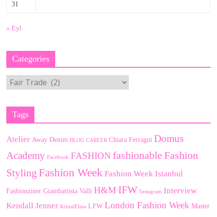
31
« Eyl
Categories
Categories
Tags
Domus
Atelier
Away Denim
Chiara Ferragni
BLOG
CAREER
fashionable
Fashion
Academy
FASHION
Facebook
Fashion Week
Styling
Fashion Week Istanbul
IFW
H&M
Interview
Fashionziner
Giambattista Valli
Instagram
London Fashion Week
Kendall Jenner
LFW
Master
KristalElma