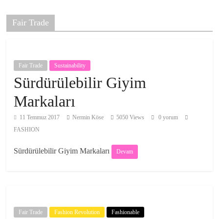
Fair Trade
Fair Trade
Sustainability
Sürdürülebilir Giyim
Markaları
11 Temmuz 2017
Nermin Köse
5050 Views
0 yorum
FASHION
Sürdürülebilir Giyim Markaları
Devam
Fair Trade
Fashion Revolution
Fashionable