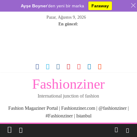
Ayşe Boyner
’den yeni bir marka
Faraway
Skip
Pazar, Ağustos 9, 2026
to
En güncel:
content
Fashionziner
International junction of fashion
Fashion Magaziner Portal | Fashionziner.com | @fashionziner |
#Fashionziner | Istanbul