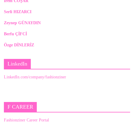
İrem COŞAR
Serli HIZARCI
Zeynep GÜNAYDIN
Berfu ÇİFCİ
Özge DİNLERİZ
LinkedIn
LinkedIn.com/company/fashionziner
F CAREER
Fashionziner Career Portal