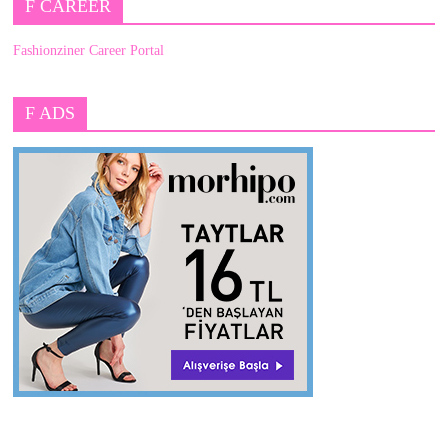
F CAREER
Fashionziner Career Portal
F ADS