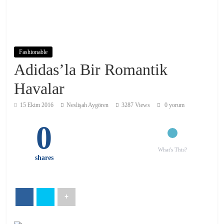
Fashionable
Adidas’la Bir Romantik
Havalar
15 Ekim 2016
Neslişah Aygören
3287 Views
0 yorum
0
What's This?
shares
+