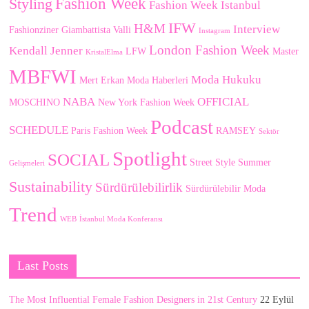
Fashion Week
Styling
Fashion Week Istanbul
IFW
H&M
Interview
Fashionziner
Giambattista Valli
Instagram
London Fashion Week
Kendall Jenner
LFW
Master
KristalElma
MBFWI
Moda Hukuku
Mert Erkan
Moda Haberleri
NABA
OFFICIAL
MOSCHINO
New York Fashion Week
Podcast
SCHEDULE
Paris Fashion Week
RAMSEY
Sektör
Spotlight
SOCIAL
Street Style
Summer
Gelişmeleri
Sustainability
Sürdürülebilirlik
Sürdürülebilir Moda
Trend
WEB
İstanbul Moda Konferansı
Last Posts
The Most Influential Female Fashion Designers in 21st Century
22 Eylül