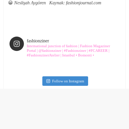
😀
Neslişah Aygören
Kaynak: fashionjournal.com
fashionziner
International junction of fashion | Fashion Magaziner
Portal | @fashionziner | #Fashionziner | #FCAREER |
#FashionzinerAtelier | Istanbul • Bomonti •
Follow on Instagram