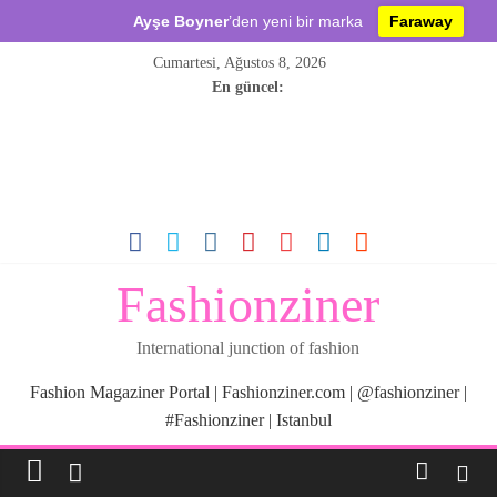
Ayşe Boyner
’den yeni bir marka
Faraway
Skip
Cumartesi, Ağustos 8, 2026
to
En güncel:
content
Fashionziner
International junction of fashion
Fashion Magaziner Portal | Fashionziner.com | @fashionziner |
#Fashionziner | Istanbul