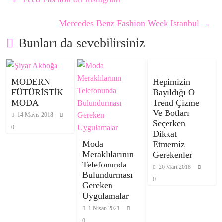
Mercedes Benz Fashion Week Istanbul
→
Bunları da sevebilirsiniz
MODERN
Hepimizin
FÜTÜRİSTİK
Bayıldığı O
MODA
Trend Çizme
Ve Botları
14 Mayıs 2018
Seçerken
0
Dikkat
Moda
Etmemiz
Meraklılarının
Gerekenler
Telefonunda
26 Mart 2018
Bulundurması
0
Gereken
Uygulamalar
1 Nisan 2021
0