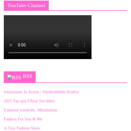
YouTube Channel
RSS
Intimissimi In Action | Sürdürülebilir Konfor
2021 Yaz için Elbise Tercihleri
Essential wardrobe. Minimalism
Fashion For You & Me
A Tiny Fashion Show